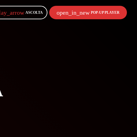
lay_arrow
open_in_new
ASCOLTA
POP-UP PLAYER
A