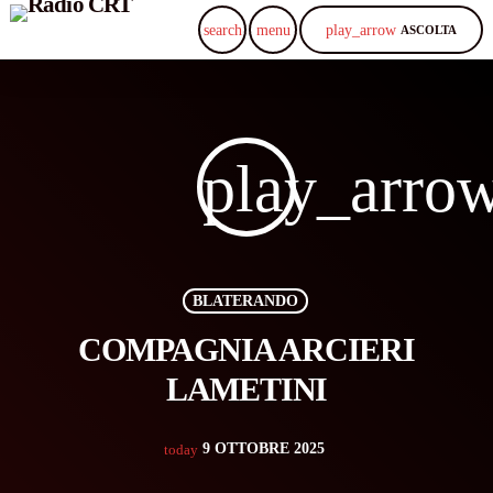
play_arrow
search
menu
ASCOLTA
play_arro
BLATERANDO
COMPAGNIA ARCIERI
LAMETINI
9 OTTOBRE 2025
today