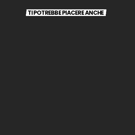
TI POTREBBE PIACERE ANCHE
play_arrow