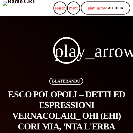
play_arrow
search
menu
ASCOLTA
play_arro
BLATERANDO
F.SCO POLOPOLI – DETTI ED
ESPRESSIONI
VERNACOLARI_ OHI (EHI)
CORI MIA, 'NTA L'ERBA