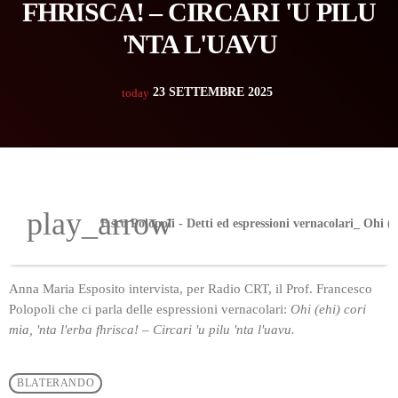
FHRISCA! – CIRCARI 'U PILU
'NTA L'UAVU
23 SETTEMBRE 2025
today
play_arrow
Anna Maria Esposito intervista, per Radio CRT, il Prof. Francesco
Polopoli che ci parla delle espressioni vernacolari:
Ohi (ehi) cori
mia, 'nta l'erba fhrisca! – Circari 'u pilu 'nta l'uavu.
BLATERANDO