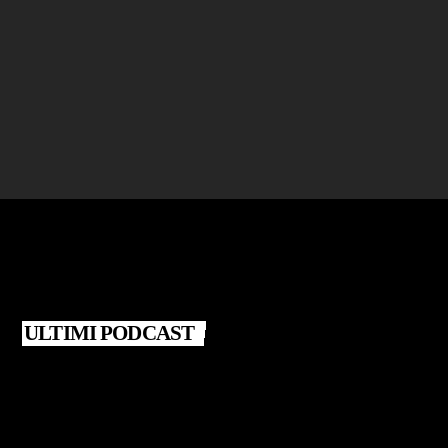
BLATERANDO
Giovanna Santarsiero – Libro "Fasi lunari"
today
25 LUGLIO 2026
ULTIMI PODCAST