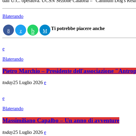
dall’U.C. operativa. UCSN Sezione Calabria – "Caninum Dog's Relai
Blaterando
Ti potrebbe piacere anche
Blaterando
Pietro Marchio – Presidente dell'associazione "Antro
today
25 Luglio 2026
Blaterando
Massimiliano Capalbo – Un anno di avventure
today
25 Luglio 2026