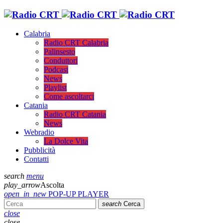
Calabria
Radio CRT Calabria
Palinsesto
Conduttori
Podcast
News
Playlist
Come ascoltarci
Catania
Radio CRT Catania
News
Webradio
La Dolce Vita
Pubblicità
Contatti
search
menu
play_arrow
Ascolta
open_in_new
POP-UP PLAYER
search
Cerca
close
close