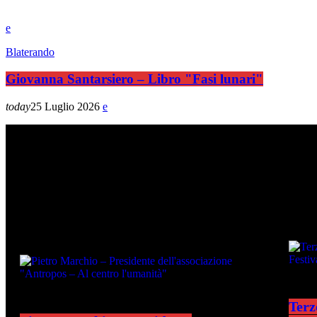
Blaterando
Giovanna Santarsiero – Libro "Fasi lunari"
today
25 Luglio 2026
ULT
ULTIMI PODCAST
Terz