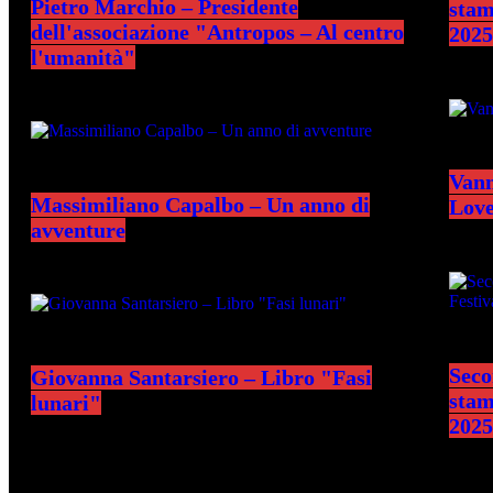
Pietro Marchio – Presidente
stam
dell'associazione "Antropos – Al centro
2025
l'umanità"
Vann
Massimiliano Capalbo – Un anno di
Lov
avventure
Seco
Giovanna Santarsiero – Libro "Fasi
stam
lunari"
2025