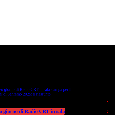
IME NEWS
RADIO CR
o giorno di Radio CRT in sala