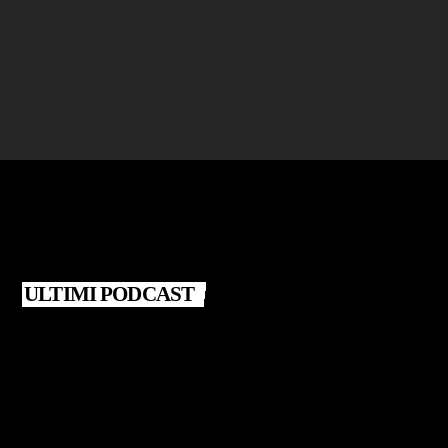
Giovanna Santarsiero – Libro "Fasi lunari"
today
25 LUGLIO 2026
ULTIMI PODCAST