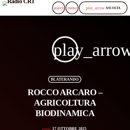
play_arrow
search
menu
ASCOLTA
play_arro
BLATERANDO
ROCCO ARCARO –
AGRICOLTURA
BIODINAMICA
17 OTTOBRE 2025
today