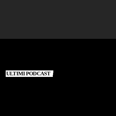
Giovanna Santarsiero – Libro "Fasi lunari"
today
25 LUGLIO 2026
ULTIMI PODCAST