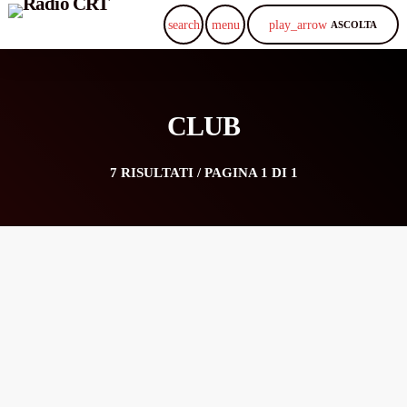
play_arrow
search
menu
ASCOLTA
CLUB
7 RISULTATI / PAGINA 1 DI 1
08
AGO 2021
AMNESIA — IBIZA
Robby Solo Concert
PIÙ INFORMAZIONI