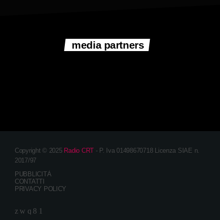
media partners
Copyright © 2025
Radio CRT
- P. Iva 01498670718 Licenza SIAE n.
2017/97
PUBBLICITÀ
CONTATTI
PRIVACY POLICY