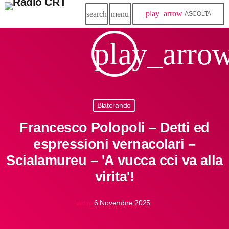
play_arrow
search
menu
ASCOLTA
play_arro
Blaterando
Francesco Polopoli – Detti ed
espressioni vernacolari –
Scialamureu – 'A vucca cci va alla
virita'!
6 Novembre 2025
today