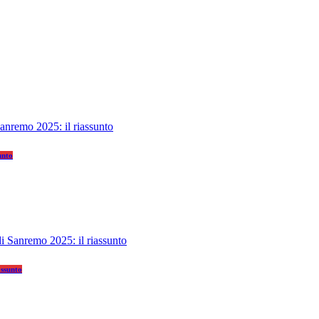
unto
assunto