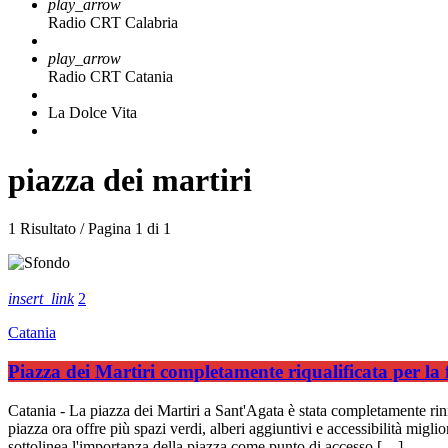
play_arrow
Radio CRT Calabria
play_arrow
Radio CRT Catania
La Dolce Vita
piazza dei martiri
1 Risultato / Pagina 1 di 1
insert_link
2
Catania
Piazza dei Martiri completamente riqualificata per la 
Catania - La piazza dei Martiri a Sant'Agata è stata completamente rin
piazza ora offre più spazi verdi, alberi aggiuntivi e accessibilità migli
sottolinea l'importanza della piazza come punto di accesso […]