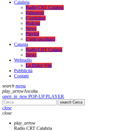
Calabria
Radio CRT Calabria
Palinsesto
Conduttori
Podcast
News
Playlist
Come ascoltarci
Catania
Radio CRT Catania
News
Webradio
La Dolce Vita
Pubblicità
Contatti
search
menu
play_arrow
Ascolta
open_in_new
POP-UP PLAYER
search
Cerca
close
close
play_arrow
Radio CRT Calabria