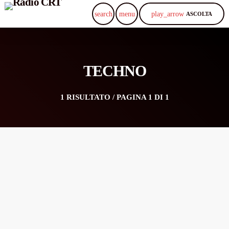
play_arrow
search
menu
ASCOLTA
TECHNO
1 RISULTATO / PAGINA 1 DI 1
queue_music