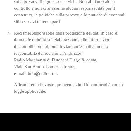
sulla privacy di ogni sito che visiti. Non abbiamo alcun
controllo e non ci si assume alcuna responsabilità per il
contenuto, le politiche sulla privacy o le pratiche di eventuali
siti o servizi di terze parti.
Reclami/Responsabile della protezione dei dati:In caso di
domande o dubbi sul elaborazione delle informazioni
disponibili con noi, puoi inviare un’e-mail al nostro
responsabile dei reclami all’indirizzo:
Radio Margherita di Pistocchi Diego & come,
Viale San Bruno, Lamezia Terme,
e-mail: info@radiocrt.it.
Affronteremo le vostre preoccupazioni in conformità con la
legge applicabile.