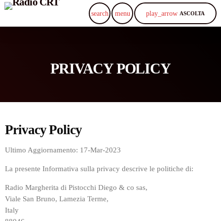
play_arrow
search
menu
ASCOLTA
PRIVACY POLICY
Privacy Policy
Ultimo Aggiornamento: 17-Mar-2023
La presente Informativa sulla privacy descrive le politiche di:
Radio Margherita di Pistocchi Diego & co sas,
Viale San Bruno, Lamezia Terme,
Italy