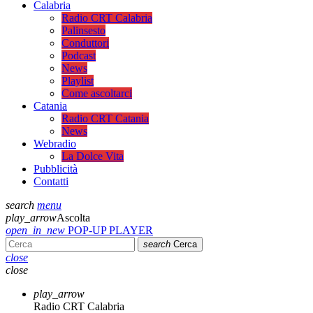
Calabria
Radio CRT Calabria
Palinsesto
Conduttori
Podcast
News
Playlist
Come ascoltarci
Catania
Radio CRT Catania
News
Webradio
La Dolce Vita
Pubblicità
Contatti
search
menu
play_arrow
Ascolta
open_in_new
POP-UP PLAYER
search
Cerca
close
close
play_arrow
Radio CRT Calabria