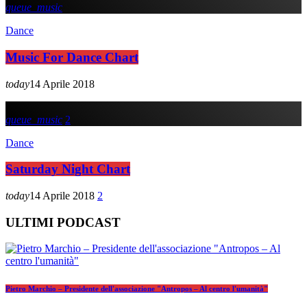
queue_music
Dance
Music For Dance Chart
today
14 Aprile 2018
queue_music
2
Dance
Saturday Night Chart
today
14 Aprile 2018
2
ULTIMI PODCAST
Pietro Marchio – Presidente dell'associazione "Antropos – Al centro l'umanità"