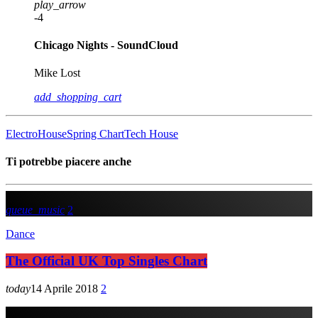
play_arrow
-4
Chicago Nights - SoundCloud
Mike Lost
add_shopping_cart
Electro
House
Spring Chart
Tech House
Ti potrebbe piacere anche
queue_music
2
Dance
The Official UK Top Singles Chart
today
14 Aprile 2018
2