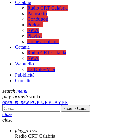
Calabria
Radio CRT Calabria
Palinsesto
Conduttori
Podcast
News
Playlist
Come ascoltarci
Catania
Radio CRT Catania
News
Webradio
La Dolce Vita
Pubblicità
Contatti
search
menu
play_arrow
Ascolta
open_in_new
POP-UP PLAYER
search
Cerca
close
close
play_arrow
Radio CRT Calabria