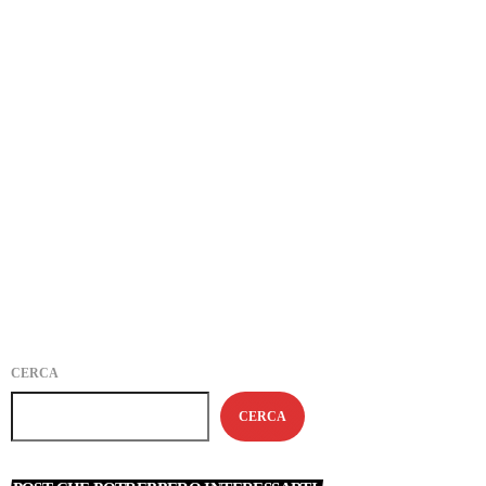
CALABRIA
Vanni Oddera per Radio CRT con Mrs. Love
today
14 FEBBRAIO 2025
CERCA
CERCA