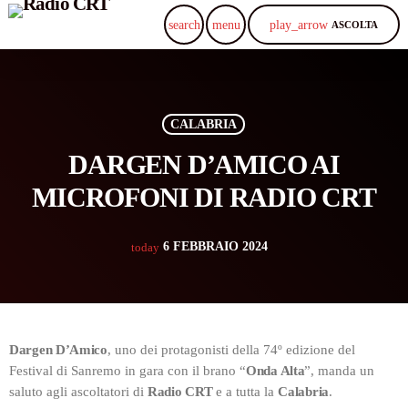
play_arrow
search
menu
ASCOLTA
CALABRIA
DARGEN D’AMICO AI
MICROFONI DI RADIO CRT
6 FEBBRAIO 2024
today
Dargen D’Amico
, uno dei protagonisti della 74º edizione del
Festival di Sanremo in gara con il brano “
Onda Alta
”, manda un
saluto agli ascoltatori di
Radio CRT
e a tutta la
Calabria
.