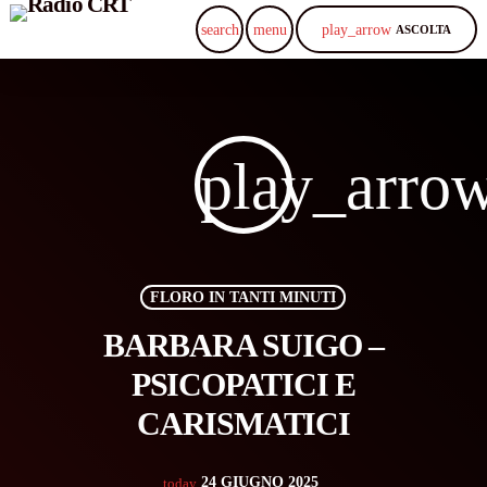
play_arrow
search
menu
ASCOLTA
play_arro
FLORO IN TANTI MINUTI
BARBARA SUIGO –
PSICOPATICI E
CARISMATICI
24 GIUGNO 2025
today