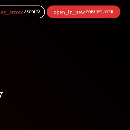
lay_arrow
open_in_new
ASCOLTA
POP-UP PLAYER
w