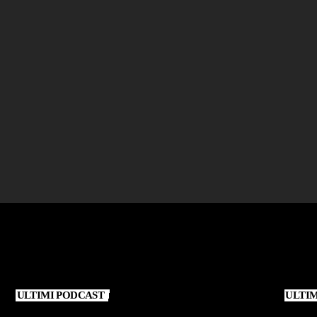
FLORO IN TANTI MINUTI
Ubaldo Lanzo – Il Cromatologo…
Spaziale
today
25 DICEMBRE 2025
ULTIMI PODCAST
ULTI