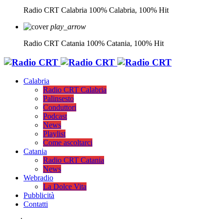
Radio CRT Calabria
100% Calabria, 100% Hit
play_arrow
Radio CRT Catania
100% Catania, 100% Hit
Calabria
Radio CRT Calabria
Palinsesto
Conduttori
Podcast
News
Playlist
Come ascoltarci
Catania
Radio CRT Catania
News
Webradio
La Dolce Vita
Pubblicità
Contatti