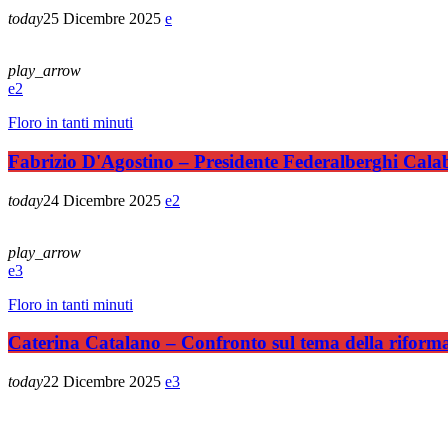
today
25 Dicembre 2025
play_arrow
2
Floro in tanti minuti
Fabrizio D'Agostino – Presidente Federalberghi Cala
today
24 Dicembre 2025
2
play_arrow
3
Floro in tanti minuti
Caterina Catalano – Confronto sul tema della riform
today
22 Dicembre 2025
3