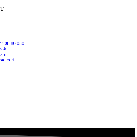
RT
77 08 80 080
ook
ram
adiocrt.it