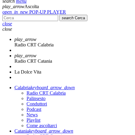
search
menu
play_arrow
Ascolta
open_in_new
POP-UP PLAYER
search
Cerca
close
close
play_arrow
Radio CRT Calabria
play_arrow
Radio CRT Catania
La Dolce Vita
Calabria
keyboard_arrow_down
Radio CRT Calabria
Palinsesto
Conduttori
Podcast
News
Playlist
Come ascoltarci
Catania
keyboard_arrow_down