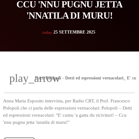
CCU 'NNU PUGNU JETTA
'NNATILA DI MURU!
25 SETTEMBRE 2025
today
play_arrow
Anna Maria Esposito intervista, per Radio CRT, il Prof. Francesco
Polopoli che ci parla delle espressioni vernacolari: Polopoli – Detti
ed espressioni vernacolari: "E' cumu 'a gatta du ricivituri! – Ccu
'nnu pugnu jetta 'nnatila di muru!"