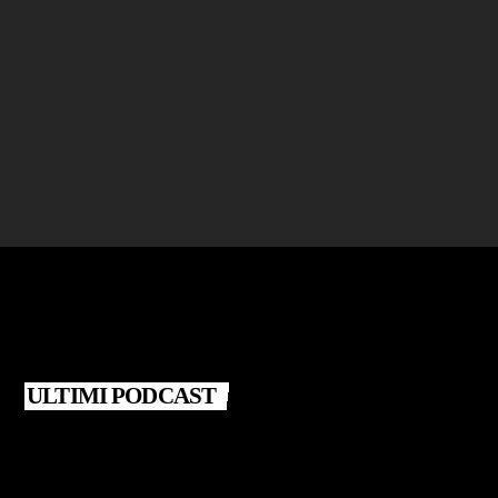
BLATERANDO
Giovanna Santarsiero – Libro "Fasi lunari"
today
25 LUGLIO 2026
ULTIMI PODCAST