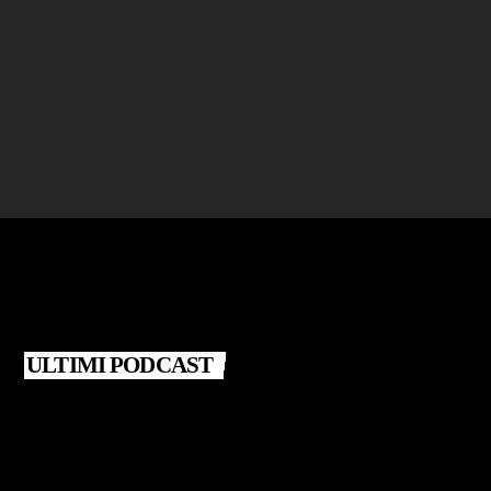
BLATERANDO
Giovanna Santarsiero – Libro "Fasi lunari"
today
25 LUGLIO 2026
ULTIMI PODCAST