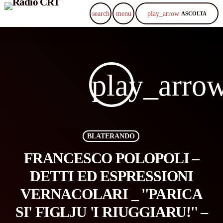
play_arrow
search
menu
ASCOLTA
play_arro
BLATERANDO
FRANCESCO POLOPOLI –
DETTI ED ESPRESSIONI
VERNACOLARI _ ''PARICA
SI' FIGLJU 'I RIUGGIARU!'' –