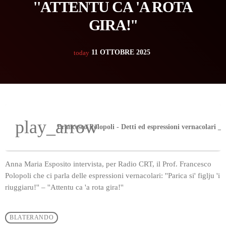
''ATTENTU CA 'A ROTA
GIRA!''
11 OTTOBRE 2025
today
play_arrow
Anna Maria Esposito intervista, per Radio CRT, il Prof. Francesco
Polopoli che ci parla delle espressioni vernacolari: ''Parica si' figlju 'i
riuggiaru!'' – ''Attentu ca 'a rota gira!''
BLATERANDO