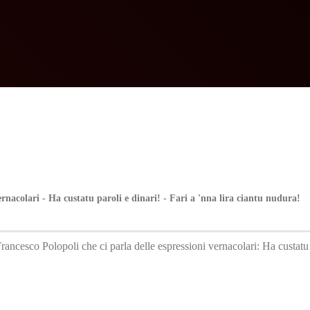
ernacolari - Ha custatu paroli e dinari! - Fari a 'nna lira ciantu nudura!
ancesco Polopoli che ci parla delle espressioni vernacolari: Ha custatu p