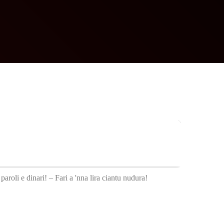
aroli e dinari! – Fari a 'nna lira ciantu nudura!