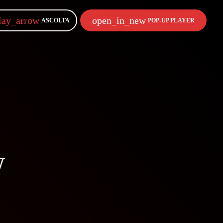
lay_arrow
open_in_new
ASCOLTA
POP-UP PLAYER
w