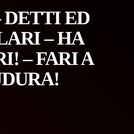
 DETTI ED
ARI – HA
! – FARI A
UDURA!