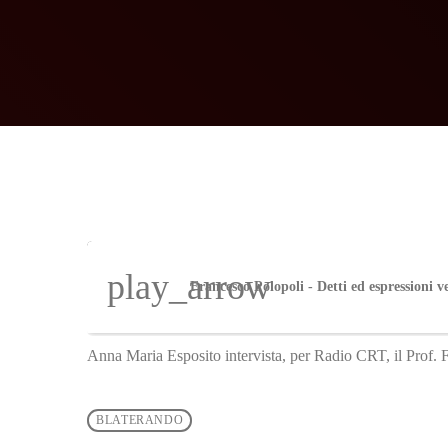
play_arrow
Francesco Polopoli - Detti ed espressioni v
Anna Maria Esposito intervista, per Radio CRT, il Prof. Fr
BLATERANDO