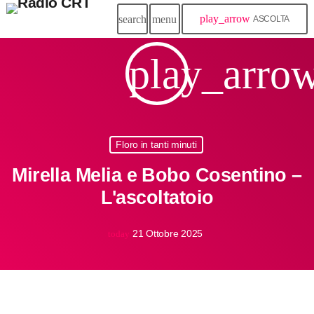
play_arrow
search
menu
ASCOLTA
play_arro
Floro in tanti minuti
Mirella Melia e Bobo Cosentino –
L'ascoltatoio
21 Ottobre 2025
today