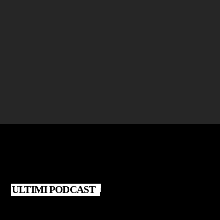
BLATERANDO
Giovanna Santarsiero – Libro "Fasi lunari"
today
25 LUGLIO 2026
ULTIMI PODCAST