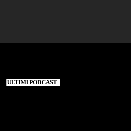
riforma Nordio
today
22 DICEMBRE 2025
3
ULTIMI PODCAST