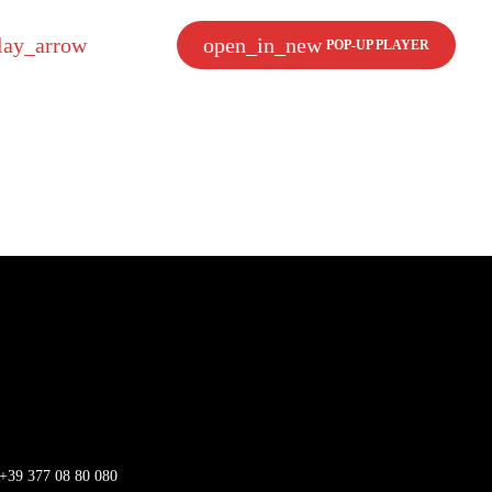
lay_arrow
open_in_new
ASCOLTA
POP-UP PLAYER
+39 377 08 80 080