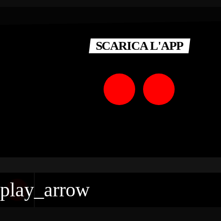
SCARICA L'APP
COPYRIGHT © 2025
RADIO CRT
- P. IVA 01498670718 LICEN
play_arrow
Radio CRT Calabria