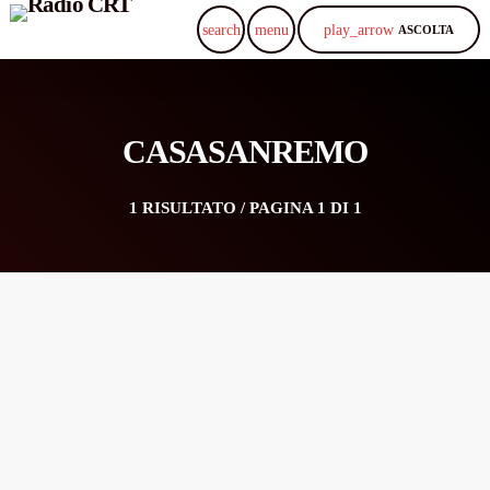
play_arrow
search
menu
ASCOLTA
CASASANREMO
1 RISULTATO / PAGINA 1 DI 1
insert_link