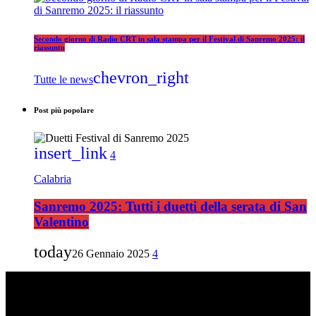
Secondo giorno di Radio CRT in sala stampa per il Festival di Sanremo 2025: il
riassunto
chevron_right
Tutte le news
Post più popolare
insert_link
4
Calabria
Sanremo 2025: Tutti i duetti della serata di San
Valentino
today
26 Gennaio 2025
4