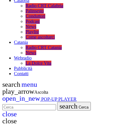
Calabria
Radio CRT Calabria
Palinsesto
Conduttori
Podcast
News
Playlist
Come ascoltarci
Catania
Radio CRT Catania
News
Webradio
La Dolce Vita
Pubblicità
Contatti
search
menu
play_arrow
Ascolta
open_in_new
POP-UP PLAYER
search
Cerca
close
close