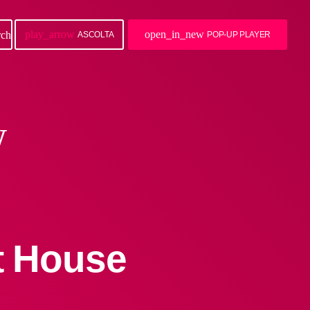
play_arrow
open_in_new
rch
ASCOLTA
POP-UP PLAYER
w
t House