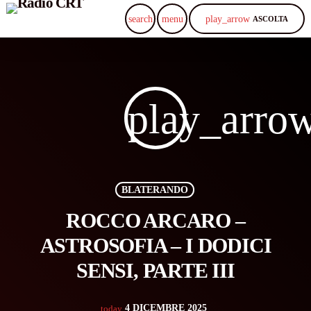
play_arrow
search
menu
ASCOLTA
play_arro
BLATERANDO
ROCCO ARCARO –
ASTROSOFIA – I DODICI
SENSI, PARTE III
4 DICEMBRE 2025
today