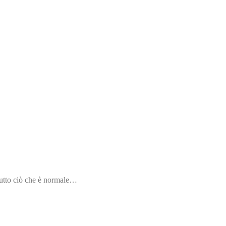
Tutto ciò che è
tto ciò che è normale…