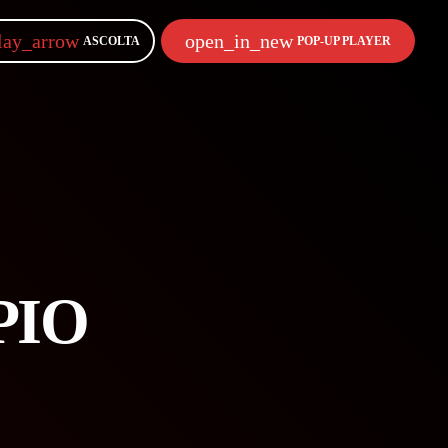
lay_arrow
open_in_new
ASCOLTA
POP-UP PLAYER
PIO