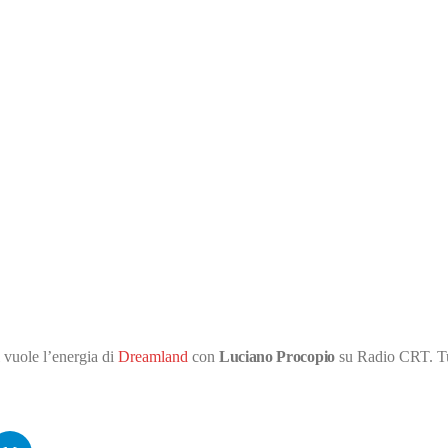
d
io
a, ci vuole l’energia di Dreamland con Luciano Procopio su Radio CRT. 
! Puoi ascoltare Dreamland dal lunedì al venerdì dalle 17:00 alle 20:00.
 vuole l’energia di
Dreamland
con
Luciano Procopio
su Radio CRT. Tu