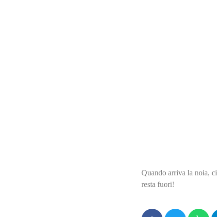
POMERIGGIO
Dreamlan
Con Luciano Procop
Quando arriva la noi
normale… resta fuori
Quando arriva la noia, ci
resta fuori!