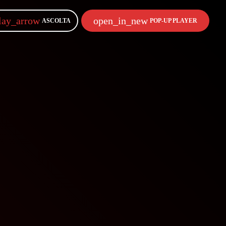
lay_arrow
open_in_new
ASCOLTA
POP-UP PLAYER