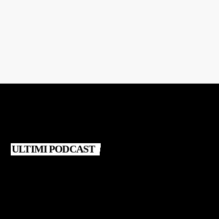
MORNING SHOW
Floro in tanti minuti
Floro in tanti minuti
ULTIMI PODCAST